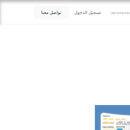
أراء العملاء
حالات استخدام
تسجيل الدخول
Notifaio
تواصل معنا
+966 54 942 958