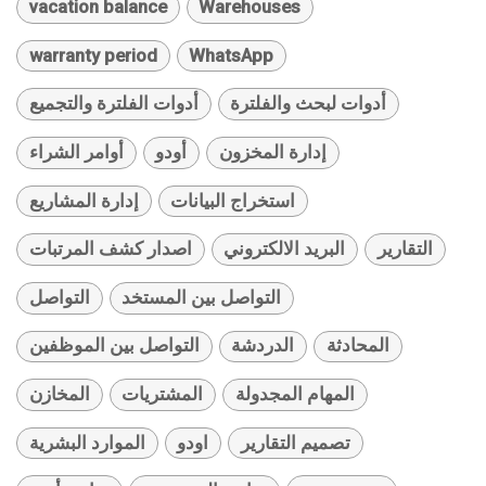
vacation balance
Warehouses
warranty period
WhatsApp
أدوات لبحث والفلترة
أدوات الفلترة والتجميع
إدارة المخزون
أودو
أوامر الشراء
استخراج البيانات
إدارة المشاريع
التقارير
البريد الالكتروني
اصدار كشف المرتبات
التواصل بين المستخد
التواصل
المحادثة
الدردشة
التواصل بين الموظفين
المهام المجدولة
المشتريات
المخازن
تصميم التقارير
اودو
الموارد البشرية