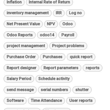
Inflation
Internal Rate of Return
inventory management
IRR
Log no
Net Present Value
NPV
Odoo
Odoo Reports
odoo14
Payroll
project management
Project problems
Purchase Order
Purchases
quick report
Report designer
Report parameters
reports
Salary Period
Schedule activity
send message
serial numbers
shutter
Software
Time Attendance
User reports