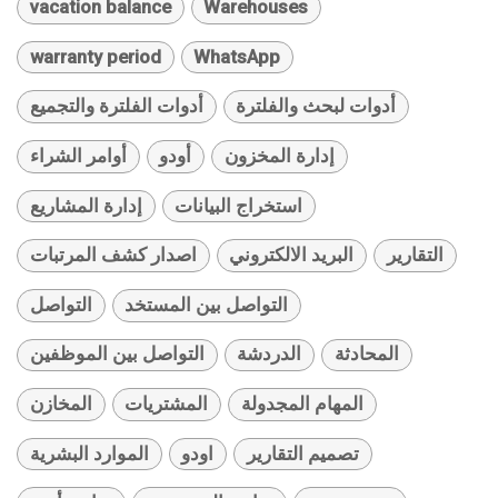
vacation balance
Warehouses
warranty period
WhatsApp
أدوات لبحث والفلترة
أدوات الفلترة والتجميع
إدارة المخزون
أودو
أوامر الشراء
استخراج البيانات
إدارة المشاريع
التقارير
البريد الالكتروني
اصدار كشف المرتبات
التواصل بين المستخد
التواصل
المحادثة
الدردشة
التواصل بين الموظفين
المهام المجدولة
المشتريات
المخازن
تصميم التقارير
اودو
الموارد البشرية