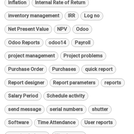
Inflation
Internal Rate of Return
inventory management
IRR
Log no
Net Present Value
NPV
Odoo
Odoo Reports
odoo14
Payroll
project management
Project problems
Purchase Order
Purchases
quick report
Report designer
Report parameters
reports
Salary Period
Schedule activity
send message
serial numbers
shutter
Software
Time Attendance
User reports