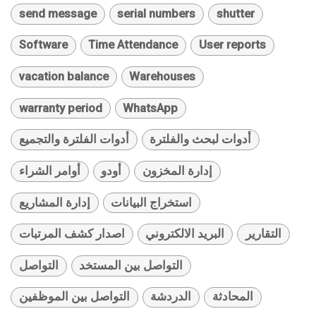
send message
serial numbers
shutter
Software
Time Attendance
User reports
vacation balance
Warehouses
warranty period
WhatsApp
أدوات لبحث والفلترة
أدوات الفلترة والتجميع
إدارة المخزون
أودو
أوامر الشراء
استخراج البيانات
إدارة المشاريع
التقارير
البريد الالكتروني
اصدار كشف المرتبات
التواصل بين المستخد
التواصل
المحادثة
الدردشة
التواصل بين الموظفين