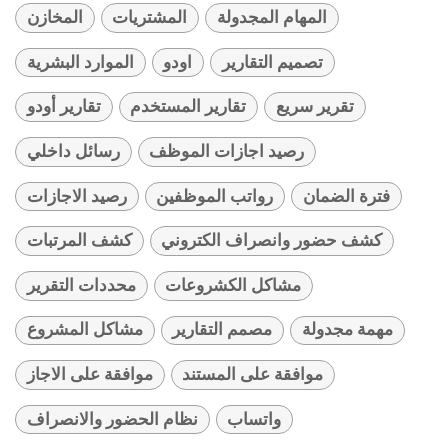
المهام المجدولة
المشتريات
المخازن
تصميم التقارير
اودو
الموارد البشرية
تقرير سريع
تقارير المستخدم
تقارير أودو
رصيد اجازات الموظف
رسائل داخلي
فترة الضمان
رواتب الموظفين
رصيد الاجازات
كشف حضور وانصراف الكتروني
كشف المرتبات
مشاكل الكشروعات
محددات التقرير
مهمة مجدولة
مصمم التقارير
مشاكل المشروع
موافقة على المستند
موافقة على الاجاز
واتساب
نظام الحضور والانصراف