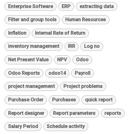
Enterprise Software
ERP
extracting data
Filter and group tools
Human Resources
Inflation
Internal Rate of Return
inventory management
IRR
Log no
Net Present Value
NPV
Odoo
Odoo Reports
odoo14
Payroll
project management
Project problems
Purchase Order
Purchases
quick report
Report designer
Report parameters
reports
Salary Period
Schedule activity